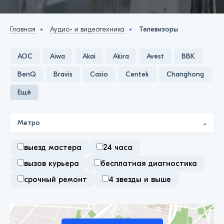
Главная
Аудио- и видеотехника
Телевизоры
AOC
Aiwa
Akai
Akira
Avest
BBK
BenQ
Bravis
Casio
Centek
Changhong
Ещё
Метро
выезд мастера
24 часа
вызов курьера
бесплатная диагностика
срочный ремонт
4 звезды и выше